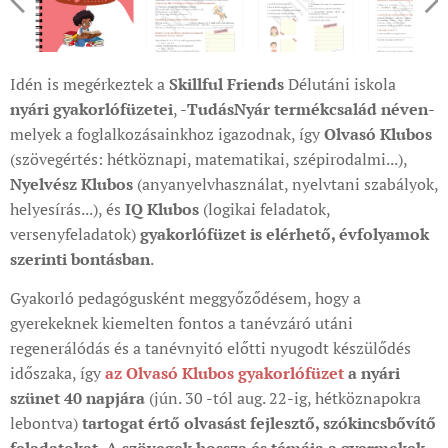
Idén is megérkeztek a
Skillful Friends
Délutáni iskola
nyári gyakorlófüzetei
, -
TudásNyár termékcsalád néven
-
melyek a foglalkozásainkhoz igazodnak, így
Olvasó Klubos
(szövegértés: hétköznapi, matematikai, szépirodalmi...),
Nyelvész Klubos
(anyanyelvhasználat, nyelvtani szabályok,
helyesírás...), és
IQ Klubos
(logikai feladatok,
versenyfeladatok)
gyakorlófüzet is elérhető, évfolyamok
szerinti bontásban
.
Gyakorló pedagógusként meggyőződésem, hogy a
gyerekeknek kiemelten fontos a tanévzáró utáni
regenerálódás és a tanévnyitó előtti nyugodt készülődés
időszaka, így
a
z Olvasó Klubos gyakorlófüze
t
a nyári
szünet 40 napjára
(jún. 30 -tól aug. 22-ig, hétköznapokra
lebontva)
tartogat értő olvasást fejlesztő, szókincsbővítő
feladatokat. A szövegek hossza és témája a gyermekek