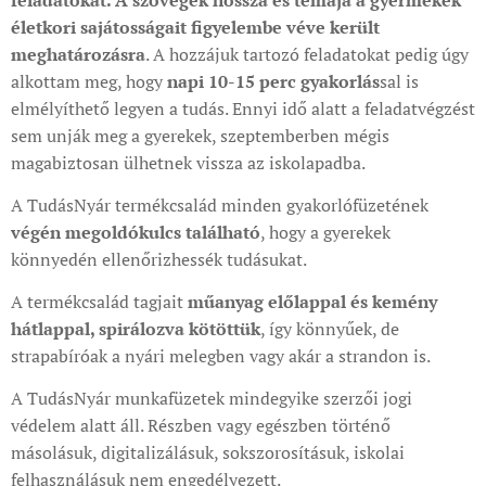
életkori sajátosságait figyelembe véve került
meghatározásra
. A hozzájuk tartozó feladatokat pedig úgy
alkottam meg, hogy
napi 10-15 perc gyakorlás
sal is
elmélyíthető legyen a tudás. Ennyi idő alatt a feladatvégzést
sem unják meg a gyerekek, szeptemberben mégis
magabiztosan ülhetnek vissza az iskolapadba.
A TudásNyár termékcsalád minden gyakorlófüzetének
végén megoldókulcs található
, hogy a gyerekek
könnyedén ellenőrizhessék tudásukat.
A termékcsalád tagjait
műanyag előlappal és kemény
hátlappal, spirálozva kötöttük
, így könnyűek, de
strapabíróak a nyári melegben vagy akár a strandon is.
A TudásNyár munkafüzetek mindegyike szerzői jogi
védelem alatt áll. Részben vagy egészben történő
másolásuk, digitalizálásuk, sokszorosításuk, iskolai
felhasználásuk nem engedélyezett.